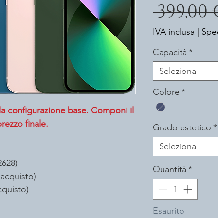
 399,00 
IVA inclusa
|
Sped
Capacità
*
Seleziona
Colore
*
 la configurazione base. Componi il
rezzo finale.
Grado estetico
*
Seleziona
2628)
Quantità
*
'acquisto)
cquisto)
 cavo di alimentazione incluso.
Esaurito