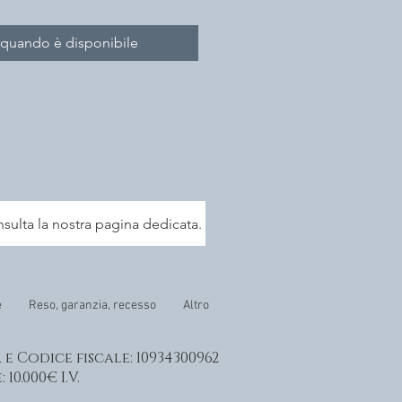
 quando è disponibile
nsulta la nostra pagina dedicata.
e
Reso, garanzia, recesso
Altro
a e Codice fiscale: 10934300962
0.000€ I.V.