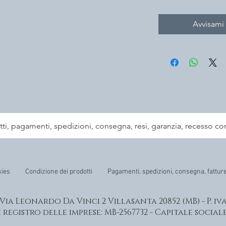
t-it/111873
Avvisami
tti, pagamenti, spedizioni, consegna, resi, garanzia, recesso co
kies
Condizione dei prodotti
Pagamenti, spedizioni, consegna, fattur
- Via Leonardo Da Vinci 2 Villasanta 20852 (MB) - P. iv
registro delle imprese: MB-2567732 - Capitale sociale: 1