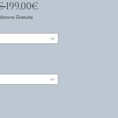
Prezzo
Prezzo
€ 
199,00€
regolare
scontato
izione Gratuita