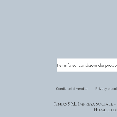
Tech specs:
https://support.apple.com/i
Per info su: condizoni dei prodo
Condizioni di vendita
Privacy e coo
Fenixs S.R.L. Impresa sociale 
Numero di 